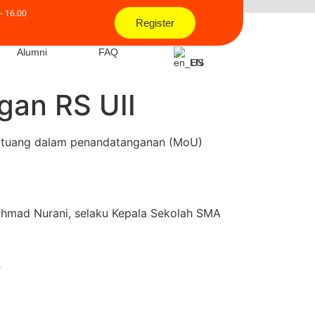
- 16.00
Register
Alumni
FAQ
EN
gan RS UII
tertuang dalam penandatanganan (MoU)
Ahmad Nurani, selaku Kepala Sekolah SMA
r