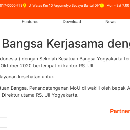
 817-0000-778
Jl Wates Km 10 Argomulyo Sedayu Bantul DIY
Mon - Sat 7.00 
e
Featured
Download
News
 Bangsa Kerjasama den
m Indonesia ) dengan Sekolah Kesatuan Bangsa Yogyakarta 
Oktober 2020 bertempat di kantor RS. UII.
layanan kesehatan untuk
tuan Bangsa. Penandatanganan MoU di wakili oleh bapak 
Direktur utama RS. UII Yogyakarta.
Partne