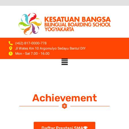
(+62) 817-0000-778
Jl Wates Km 10 Argomulyo Sedayu Bantul DIY
Mon - Sat 7.00 - 16.00
Achievement
Daftar Prestasi SMA