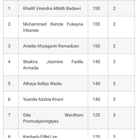
1
Khalifi Virendra Alfatih Badawi
155
2
2
Muhammad Kenzie Fukayna
155
2
Irtsanes
3
Arestio Ahzagavin Ramadzan
150
2
4
Shakira Jasmine Fadila
145
3
Armada
5
Athaya Aditya Wastu
140
3
6
Yuanita Adzkia Kirani
140
3
7
Gita Wardhani
125
3
Pramudyaningtyas
8
Kimberly Eiffel Lim
125
3