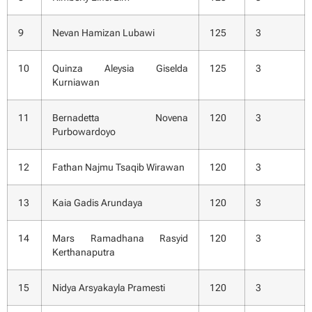
9
Nevan Hamizan Lubawi
125
3
10
Quinza Aleysia Giselda
125
3
Kurniawan
11
Bernadetta Novena
120
3
Purbowardoyo
12
Fathan Najmu Tsaqib Wirawan
120
3
13
Kaia Gadis Arundaya
120
3
14
Mars Ramadhana Rasyid
120
3
Kerthanaputra
15
Nidya Arsyakayla Pramesti
120
3