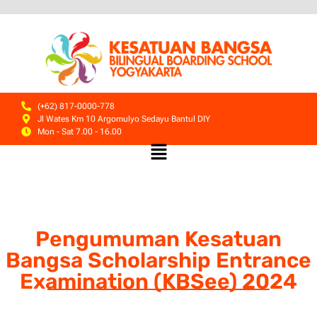
(+62) 817-0000-778
Jl Wates Km 10 Argomulyo Sedayu Bantul DIY
Mon - Sat 7.00 - 16.00
Pengumuman Kesatuan
Bangsa Scholarship Entrance
Examination (KBSee) 2024