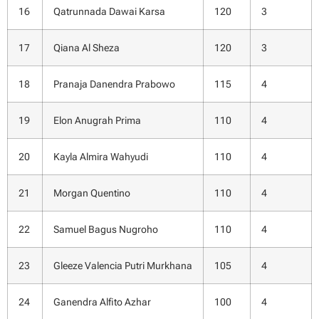
16
Qatrunnada Dawai Karsa
120
3
17
Qiana Al Sheza
120
3
18
Pranaja Danendra Prabowo
115
4
19
Elon Anugrah Prima
110
4
20
Kayla Almira Wahyudi
110
4
21
Morgan Quentino
110
4
22
Samuel Bagus Nugroho
110
4
23
Gleeze Valencia Putri Murkhana
105
4
24
Ganendra Alfito Azhar
100
4