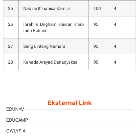
25
Nadine Iftinanisa Kamila
100
4
26
Ibrahim Dirgham Haidar Irhab
95
4
Ibnu Rokhim
27
Sang Lintang Namara
95
4
28
Kanada Arsyad Danadyaksa
90
4
Eksternal Link
EDUNAV
EDUCAMP
OWLYPIA