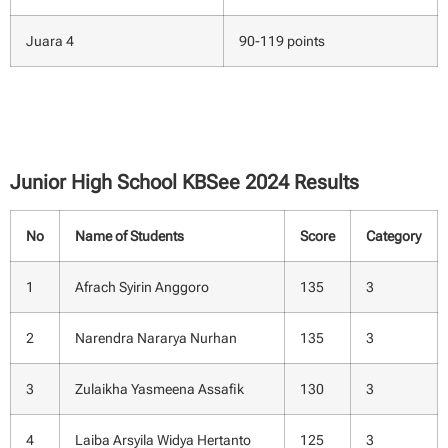
Juara 4
90-119 points
Junior High School KBSee 2024 Results
No
Name of Students
Score
Category
1
Afrach Syirin Anggoro
135
3
2
Narendra Nararya Nurhan
135
3
3
Zulaikha Yasmeena Assafik
130
3
4
Laiba Arsyila Widya Hertanto
125
3