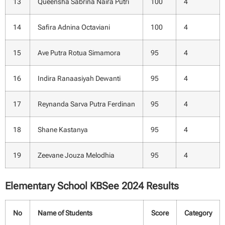
13
Queensha Sabrina Naira Putri
100
4
14
Safira Adnina Octaviani
100
4
15
Ave Putra Rotua Simamora
95
4
16
Indira Ranaasiyah Dewanti
95
4
17
Reynanda Sarva Putra Ferdinan
95
4
18
Shane Kastanya
95
4
19
Zeevane Jouza Melodhia
95
4
Elementary School KBSee 2024 Results
No
Name of Students
Score
Category