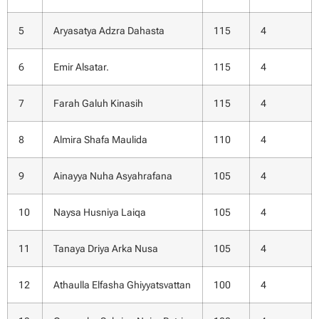
5
Aryasatya Adzra Dahasta
115
4
6
Emir Alsatar.
115
4
7
Farah Galuh Kinasih
115
4
8
Almira Shafa Maulida
110
4
9
Ainayya Nuha Asyahrafana
105
4
10
Naysa Husniya Laiqa
105
4
11
Tanaya Driya Arka Nusa
105
4
12
Athaulla Elfasha Ghiyyatsvattan
100
4