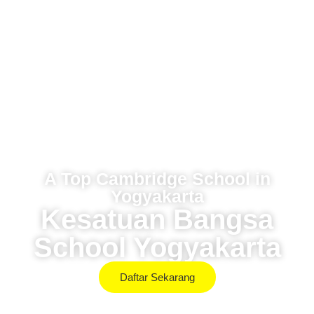
A Top Cambridge School in
Yogyakarta
Kesatuan Bangsa
School Yogyakarta
Daftar Sekarang