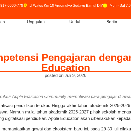
 817-0000-778
Jl Wates Km 10 Argomulyo Sedayu Bantul DIY
Mon - Sat 7.0
nda
Unggulan
Unduh
Berita
etensi Pengajaran dengan
Education
posted on Juli 9, 2026
struktur Apple Education Community memotivasi para pengajar di awal
lisasi pendidikan terukur. Hingga akhir tahun akademik 2025-2026 
swa. Namun mulai tahun akademik 2026-2027 pihak sekolah mengamb
digitalisasi pendidikan. Apple Education akan diberlakukan kepada s
anfaatkan gawai dan ekosistem baru ini, pada 29-30 juli dilakuka