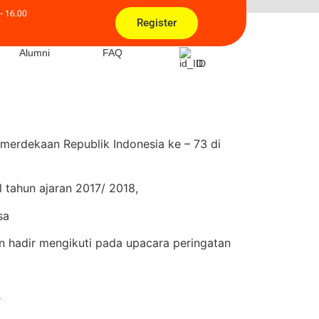
- 16.00
Register
Alumni
FAQ
ID
erdekaan Republik Indonesia ke – 73 di
 tahun ajaran 2017/ 2018,
sa
an hadir mengikuti pada upacara peringatan
r