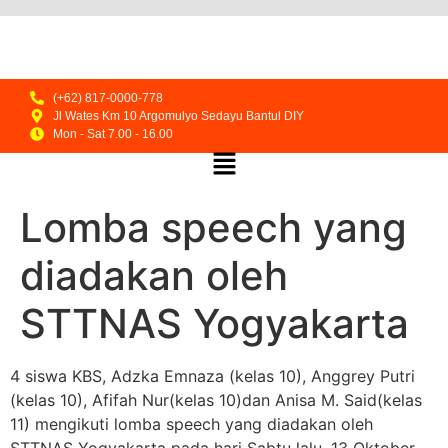
(+62) 817-0000-778
Jl Wates Km 10 Argomulyo Sedayu Bantul DIY
Mon - Sat 7.00 - 16.00
Lomba speech yang
diadakan oleh
STTNAS Yogyakarta
4 siswa KBS, Adzka Emnaza (kelas 10), Anggrey Putri
(kelas 10), Afifah Nur(kelas 10)dan Anisa M. Said(kelas
11) mengikuti lomba speech yang diadakan oleh