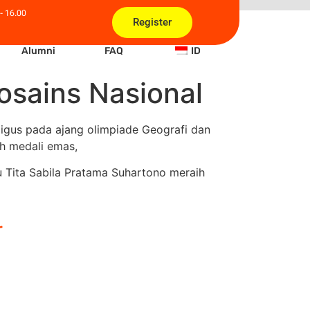
- 16.00
Register
Alumni
FAQ
ID
osains Nasional
igus pada ajang olimpiade Geografi dan
h medali emas,
 Tita Sabila Pratama Suhartono meraih
r