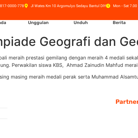
 817-0000-778
Jl Wates Km 10 Argomulyo Sedayu Bantul DIY
Mon - Sat 7.00 
nda
Unggulan
Unduh
Berita
mpiade Geografi dan Ge
i meraih prestasi gemilang dengan meraih 4 medali sekal
ndung. Perwakilan siswa KBS, Ahmad Zainudin Mahfud merai
sing masing meraih medali perak serta Muhammad Alsamtu
Partne