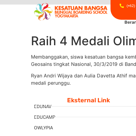
(+62)
Bera
Raih 4 Medali Oli
Membanggakan, siswa kesatuan bangsa kembal
Geosains tingkat Nasional, 30/3/2019 di Ba
Ryan Andri Wijaya dan Aulia
Davetta Athif ma
medali perunggu.
Eksternal Link
EDUNAV
EDUCAMP
OWLYPIA