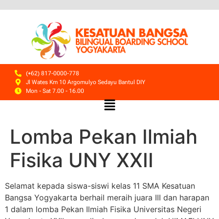
(+62) 817-0000-778
Jl Wates Km 10 Argomulyo Sedayu Bantul DIY
Mon - Sat 7.00 - 16.00
Lomba Pekan Ilmiah
Fisika UNY XXII
Selamat kepada siswa-siswi kelas 11 SMA Kesatuan
Bangsa Yogyakarta berhail meraih juara III dan harapan
1 dalam lomba Pekan Ilmiah Fisika Universitas Negeri