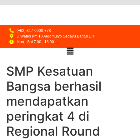
(+62) 817-0000-778
Jl Wates Km 10 Argomulyo Sedayu Bantul DIY
Mon - Sat 7.00 - 16.00
SMP Kesatuan
Bangsa berhasil
mendapatkan
peringkat 4 di
Regional Round