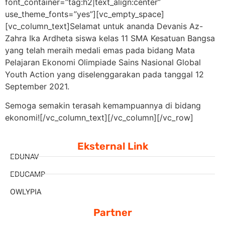
font_container=”tag:h2|text_align:center”
use_theme_fonts=”yes”][vc_empty_space]
[vc_column_text]Selamat untuk ananda Devanis Az-
Zahra Ika Ardheta siswa kelas 11 SMA Kesatuan Bangsa
yang telah meraih medali emas pada bidang Mata
Pelajaran Ekonomi Olimpiade Sains Nasional Global
Youth Action yang diselenggarakan
pada tanggal 12
September 2021.
Semoga semakin terasah kemampuannya di bidang
ekonomi![/vc_column_text][/vc_column][/vc_row]
Eksternal Link
EDUNAV
EDUCAMP
OWLYPIA
Partner