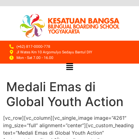
(+62) 817-0000-778
Jl Wates Km 10 Argomulyo Sedayu Bantul DIY
Mon - Sat 7.00 - 16.00
Medali Emas di
Global Youth Action
[vc_row][vc_column][vc_single_image image=”4261″
img_size=”full” alignment=”center”][vc_custom_heading
text=”Medali Emas di Global Youth Action”