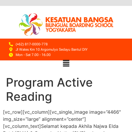
(+62) 817-0000-778
Jl Wates Km 10 Argomulyo Sedayu Bantul DIY
Mon - Sat 7.00 - 16.00
Program Active
Reading
[vc_row][vc_column][vc_single_image image=”4466″
img_size=”large” alignment=”center”]
[vc_column_text]
Selamat kepada Akhila Najwa Elda