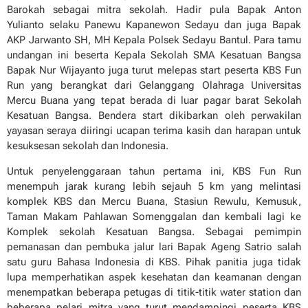
Barokah sebagai mitra sekolah. Hadir pula Bapak Anton
Yulianto selaku Panewu Kapanewon Sedayu dan juga Bapak
AKP Jarwanto SH, MH Kepala Polsek Sedayu Bantul. Para tamu
undangan ini beserta Kepala Sekolah SMA Kesatuan Bangsa
Bapak Nur Wijayanto juga turut melepas start peserta KBS Fun
Run yang berangkat dari Gelanggang Olahraga Universitas
Mercu Buana yang tepat berada di luar pagar barat Sekolah
Kesatuan Bangsa. Bendera start dikibarkan oleh perwakilan
yayasan seraya diiringi ucapan terima kasih dan harapan untuk
kesuksesan sekolah dan Indonesia.
Untuk penyelenggaraan tahun pertama ini, KBS Fun Run
menempuh jarak kurang lebih sejauh 5 km yang melintasi
komplek KBS dan Mercu Buana, Stasiun Rewulu, Kemusuk,
Taman Makam Pahlawan Somenggalan dan kembali lagi ke
Komplek sekolah Kesatuan Bangsa. Sebagai pemimpin
pemanasan dan pembuka jalur lari Bapak Ageng Satrio salah
satu guru Bahasa Indonesia di KBS. Pihak panitia juga tidak
lupa memperhatikan aspek kesehatan dan keamanan dengan
menempatkan beberapa petugas di titik-titik water station dan
beberapa pelari mitra yang turut mendampingi peserta KBS