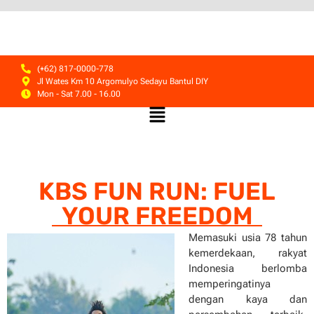
(+62) 817-0000-778
Jl Wates Km 10 Argomulyo Sedayu Bantul DIY
Mon - Sat 7.00 - 16.00
KBS FUN RUN: FUEL
YOUR FREEDOM
Memasuki usia 78 tahun
kemerdekaan, rakyat
Indonesia berlomba
memperingatinya
dengan kaya dan