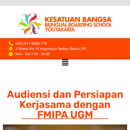
(+62) 817-0000-778
Jl Wates Km 10 Argomulyo Sedayu Bantul DIY
Mon - Sat 7.00 - 16.00
Audiensi dan Persiapan
Kerjasama dengan
FMIPA UGM