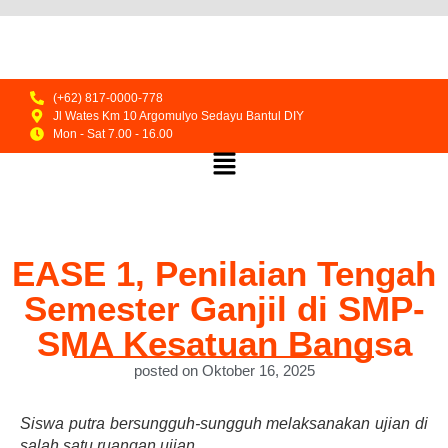
(+62) 817-0000-778
Jl Wates Km 10 Argomulyo Sedayu Bantul DIY
Mon - Sat 7.00 - 16.00
EASE 1, Penilaian Tengah
Semester Ganjil di SMP-
SMA Kesatuan Bangsa
posted on Oktober 16, 2025
Siswa putra bersungguh-sungguh melaksanakan ujian di
salah satu ruangan ujian.