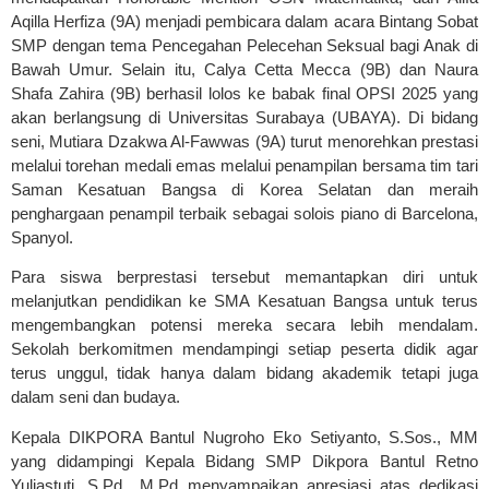
Aqilla Herfiza (9A) menjadi pembicara dalam acara Bintang Sobat
SMP dengan tema Pencegahan Pelecehan Seksual bagi Anak di
Bawah Umur. Selain itu, Calya Cetta Mecca (9B) dan Naura
Shafa Zahira (9B) berhasil lolos ke babak final OPSI 2025 yang
akan berlangsung di Universitas Surabaya (UBAYA). Di bidang
seni, Mutiara Dzakwa Al-Fawwas (9A) turut menorehkan prestasi
melalui torehan medali emas melalui penampilan bersama tim tari
Saman Kesatuan Bangsa di Korea Selatan dan meraih
penghargaan penampil terbaik sebagai solois piano di Barcelona,
Spanyol.
Para siswa berprestasi tersebut memantapkan diri untuk
melanjutkan pendidikan ke SMA Kesatuan Bangsa untuk terus
mengembangkan potensi mereka secara lebih mendalam.
Sekolah berkomitmen mendampingi setiap peserta didik agar
terus unggul, tidak hanya dalam bidang akademik tetapi juga
dalam seni dan budaya.
Kepala DIKPORA Bantul Nugroho Eko Setiyanto, S.Sos., MM
yang didampingi Kepala Bidang SMP Dikpora Bantul Retno
Yuliastuti, S.Pd., M.Pd menyampaikan apresiasi atas dedikasi