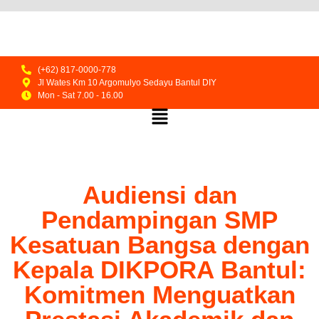
(+62) 817-0000-778
Jl Wates Km 10 Argomulyo Sedayu Bantul DIY
Mon - Sat 7.00 - 16.00
Audiensi dan
Pendampingan SMP
Kesatuan Bangsa dengan
Kepala DIKPORA Bantul:
Komitmen Menguatkan